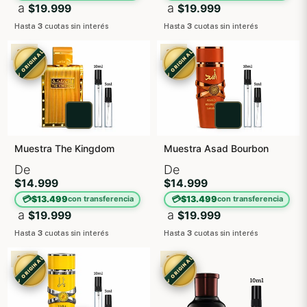
a
a
$19.999
$19.999
Hasta
3
cuotas sin interés
Hasta
3
cuotas sin interés
3X2
3X2
✓ ORIGINAL
✓ ORIGINAL
Muestra The Kingdom
Muestra Asad Bourbon
De
De
$14.999
$14.999
💳
💳
$13.499
$13.499
con transferencia
con transferencia
a
a
$19.999
$19.999
Hasta
3
cuotas sin interés
Hasta
3
cuotas sin interés
3X2
3X2
✓ ORIGINAL
✓ ORIGINAL