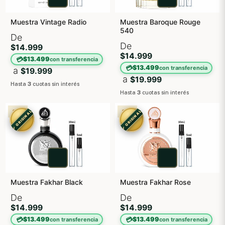
Muestra Vintage Radio
Muestra Baroque Rouge
540
De
De
$14.999
$14.999
💳
$13.499
con transferencia
💳
$13.499
con transferencia
a
$19.999
a
$19.999
Hasta
3
cuotas sin interés
Hasta
3
cuotas sin interés
3X2
3X2
✓ ORIGINAL
✓ ORIGINAL
Muestra Fakhar Black
Muestra Fakhar Rose
De
De
$14.999
$14.999
💳
💳
$13.499
$13.499
con transferencia
con transferencia