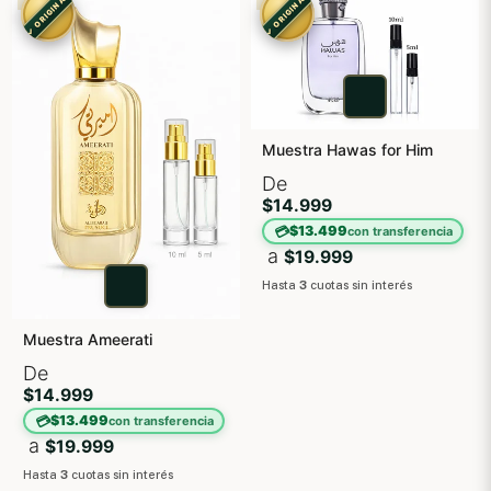
✓ ORIGINAL
✓ ORIGINAL
Muestra Hawas for Him
De
$14.999
💳
$13.499
con transferencia
a
$19.999
Hasta
3
cuotas sin interés
Muestra Ameerati
De
$14.999
💳
$13.499
con transferencia
a
$19.999
Hasta
3
cuotas sin interés