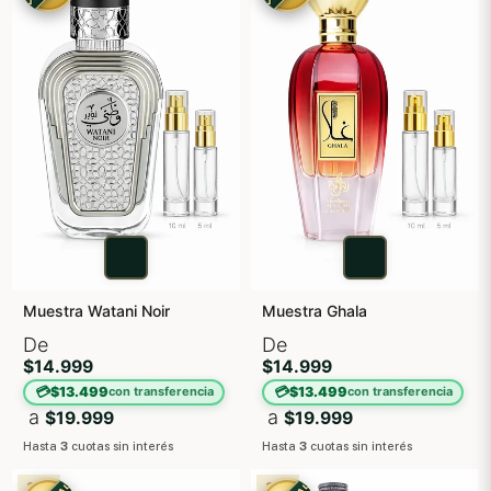
Muestra Watani Noir
Muestra Ghala
De
De
$14.999
$14.999
💳
💳
$13.499
$13.499
con transferencia
con transferencia
a
a
$19.999
$19.999
Hasta
3
cuotas sin interés
Hasta
3
cuotas sin interés
3X2
3X2