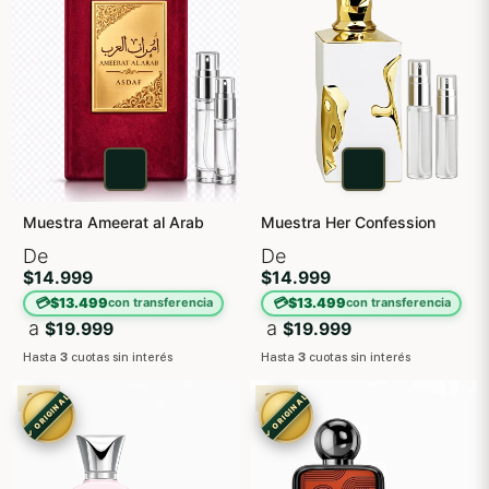
Muestra Ameerat al Arab
Muestra Her Confession
De
De
$14.999
$14.999
💳
💳
$13.499
$13.499
con transferencia
con transferencia
a
a
$19.999
$19.999
Hasta
3
cuotas sin interés
Hasta
3
cuotas sin interés
3X2
3X2
✓ ORIGINAL
✓ ORIGINAL