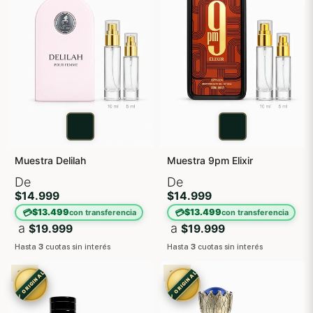
Muestra Delilah
Muestra 9pm Elixir
De
De
$14.999
$14.999
💳
💳
$13.499
$13.499
con transferencia
con transferencia
a
a
$19.999
$19.999
Hasta
3
cuotas sin interés
Hasta
3
cuotas sin interés
3X2
3X2
✓ ORIGINAL
✓ ORIGINAL