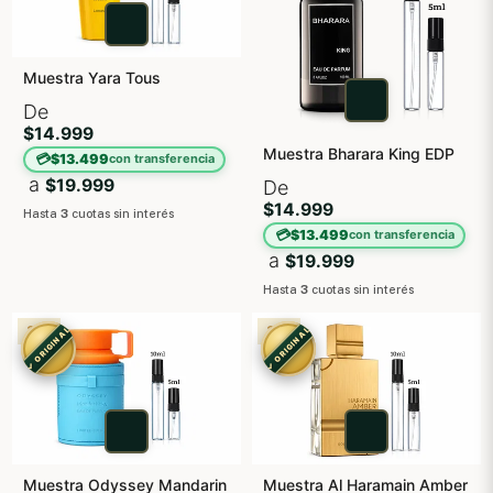
Muestra Yara Tous
De
$14.999
Muestra Bharara King EDP
💳
$13.499
con transferencia
a
$19.999
De
$14.999
Hasta
3
cuotas sin interés
💳
$13.499
con transferencia
a
$19.999
Hasta
3
cuotas sin interés
3X2
3X2
✓ ORIGINAL
✓ ORIGINAL
Muestra Odyssey Mandarin
Muestra Al Haramain Amber