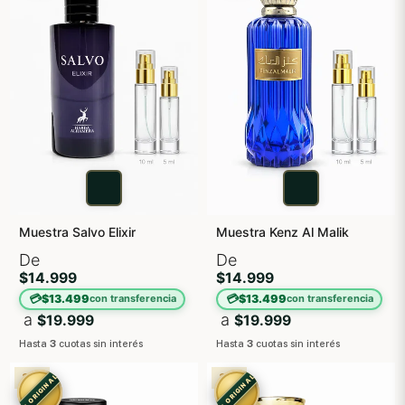
Muestra Salvo Elixir
Muestra Kenz Al Malik
De
De
$14.999
$14.999
💳
💳
$13.499
$13.499
con transferencia
con transferencia
a
a
$19.999
$19.999
Hasta
3
cuotas sin interés
Hasta
3
cuotas sin interés
3X2
3X2
✓ ORIGINAL
✓ ORIGINAL