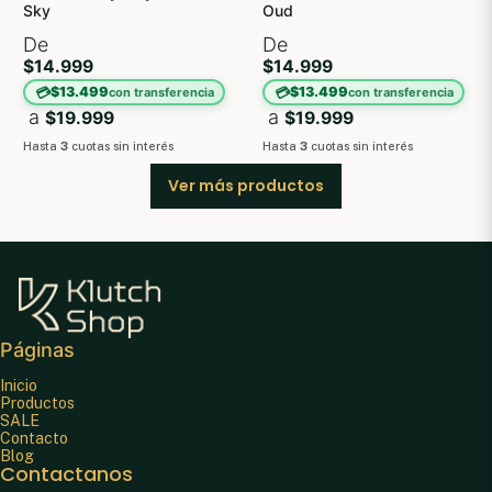
Sky
Oud
De
De
$14.999
$14.999
💳
💳
$13.499
$13.499
con transferencia
con transferencia
a
a
$19.999
$19.999
Hasta
3
cuotas sin interés
Hasta
3
cuotas sin interés
Ver más productos
Páginas
Inicio
Productos
SALE
Contacto
Blog
Contactanos