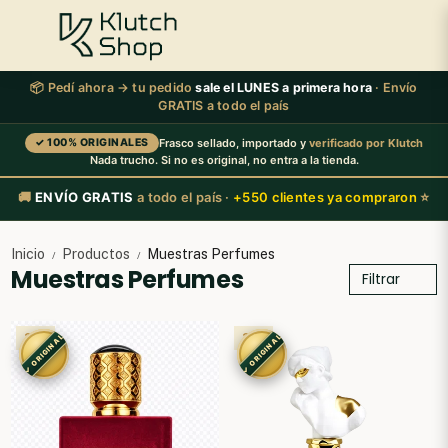
📦 Pedí ahora → tu pedido
sale el LUNES a primera hora
· Envío
GRATIS a todo el país
✓ 100% ORIGINALES
Frasco sellado, importado y
verificado por Klutch
Nada trucho. Si no es original, no entra a la tienda.
🚚
ENVÍO GRATIS
a todo el país ·
+550 clientes ya compraron
⭐
Inicio
Productos
Muestras Perfumes
/
/
Muestras Perfumes
Filtrar
3X2
3X2
✓ ORIGINAL
✓ ORIGINAL