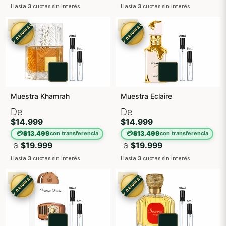
Hasta
3
cuotas sin interés
Hasta
3
cuotas sin interés
3X2
3X2
✓ ORIGINAL
✓ ORIGINAL
Muestra Khamrah
Muestra Eclaire
De
De
$14.999
$14.999
💳
💳
$13.499
$13.499
con transferencia
con transferencia
a
a
$19.999
$19.999
Hasta
3
cuotas sin interés
Hasta
3
cuotas sin interés
3X2
3X2
✓ ORIGINAL
✓ ORIGINAL