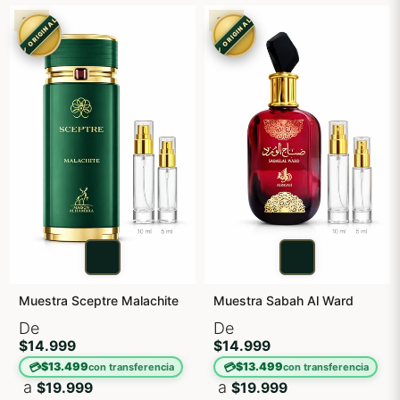
3X2
3X2
✓ ORIGINAL
✓ ORIGINAL
Muestra Sceptre Malachite
Muestra Sabah Al Ward
De
De
$14.999
$14.999
💳
💳
$13.499
$13.499
con transferencia
con transferencia
a
a
$19.999
$19.999