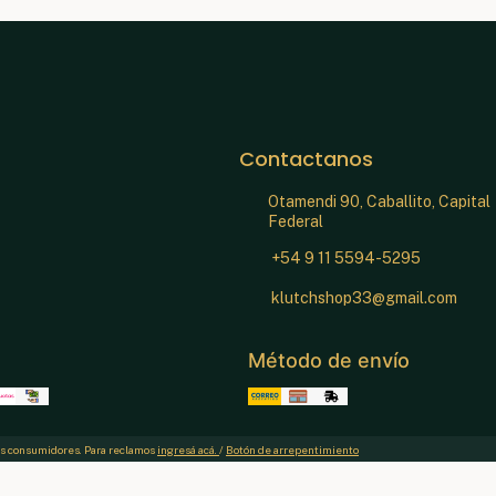
Contactanos
Otamendi 90, Caballito, Capital
Federal
+54 9 11 5594-5295
klutchshop33@gmail.com
Método de envío
los consumidores. Para reclamos
ingresá acá.
/
Botón de arrepentimiento