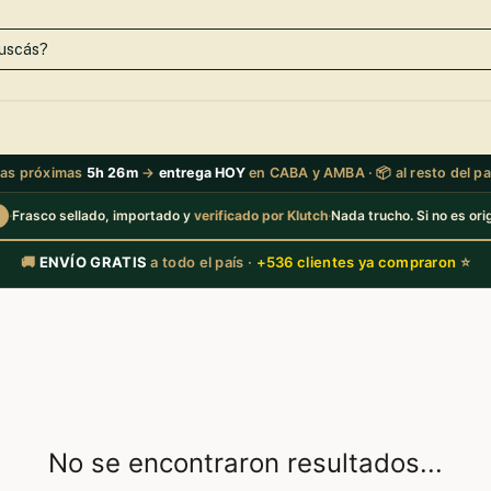
 las próximas
5h 26m
→
entrega HOY
en CABA y AMBA · 📦 al resto del p
·
Frasco sellado, importado y
verificado por Klutch
·
Nada trucho. Si no es orig
🚚
ENVÍO GRATIS
a todo el país ·
+536 clientes ya compraron
⭐
No se encontraron resultados...