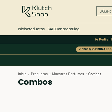
Inicio
Productos
SALE
Contacto
Blog
🏍️ Pedí en
✓ 100% ORIGINALES
Inicio
Productos
Muestras Perfumes
Combos
/
/
/
Combos