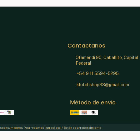
Contactanos
Otamendi 90, Caballito, Capital
Federal
+54 9 11 5594-5295
klutchshop33@gmail.com
Método de envío
los consumidores. Para reclamos
ingresá acá.
/
Botón de arrepentimiento