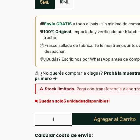
5ML
10ML
🚚
Envío GRATIS
a todo el país · sin mínimo de comp
🛡️
100% Original.
Importado y verificado por Klutch
trucho.
📦
Frasco sellado de fábrica. Te lo mostramos antes 
despachar.
💬
¿Dudás? Escribinos por WhatsApp antes de compr
👃 ¿No querés comprar a ciegas?
Probá la muestr
primero →
⚠️
Stock limitado.
Pagá con transferencia y ahorrá
¡Quedan solo
5 unidades
disponibles!
Agregar al Carrito
Calcular costo de envío: