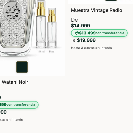
Muestra Vintage Radio
De
$14.999
💳
$13.499
con transferencia
a
$19.999
Hasta
3
cuotas sin interés
 Watani Noir
9
499
con transferencia
999
tas sin interés