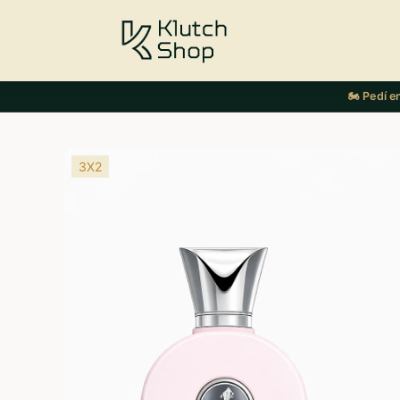
🏍️ Pedí 
3X2