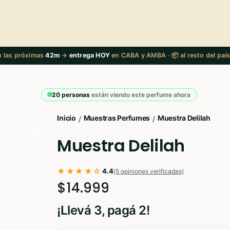
en las próximas
42m
→
entrega HOY
en CABA y AMBA · 📦 al resto del paí
20 personas
están viendo este perfume ahora
Inicio
Muestras Perfumes
Muestra Delilah
/
/
Muestra Delilah
★★★★☆
4.4
(5 opiniones verificadas)
$14.999
¡Llevá 3, pagá 2!