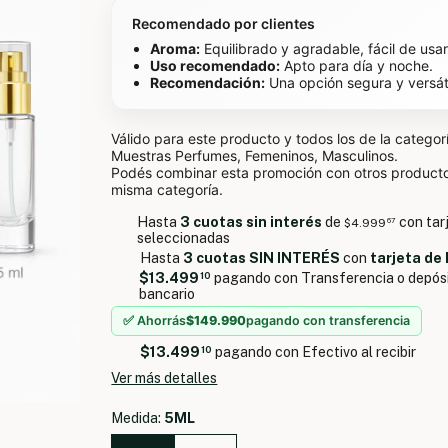
Recomendado por clientes
Aroma:
Equilibrado y agradable, fácil de usar
Uso recomendado:
Apto para día y noche.
Recomendación:
Una opción segura y versáti
Válido para este producto y todos los de la categor
Muestras Perfumes, Femeninos, Masculinos.
Podés combinar esta promoción con otros producto
misma categoría.
Hasta
3 cuotas sin interés
de
con tar
$4.999
67
seleccionadas
Hasta
3 cuotas SIN INTERÉS
con
tarjeta de
$13.499
10
pagando con Transferencia o depós
bancario
✅ Ahorrás
$149.990
pagando con transferencia
$13.499
10
pagando con Efectivo al recibir
Ver más detalles
Medida:
5ML