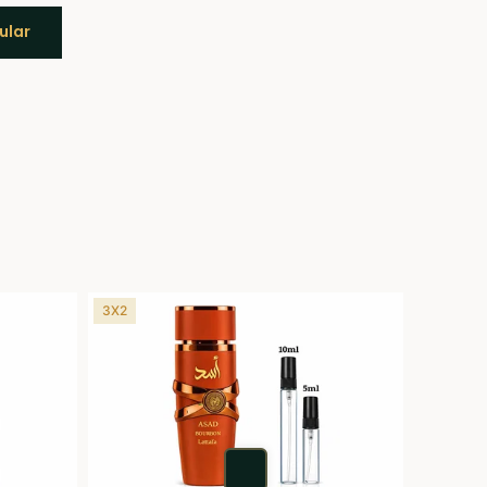
ular
3X2