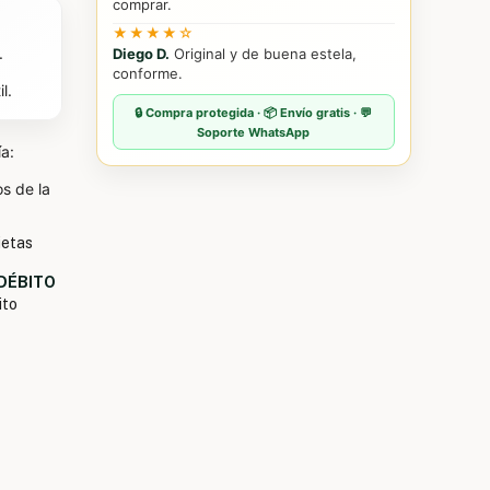
comprar.
★★★★☆
.
Diego D.
Original y de buena estela,
conforme.
l.
🔒 Compra protegida · 📦 Envío gratis · 💬
Soporte WhatsApp
ía:
s de la
jetas
 DÉBITO
ito