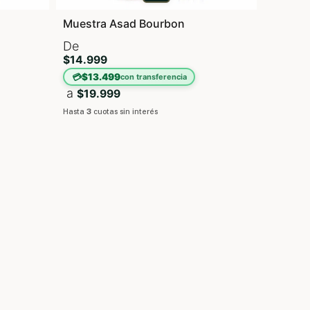
Muestra Asad Bourbon
De
$14.999
💳
$13.499
con transferencia
a
$19.999
Hasta
3
cuotas sin interés