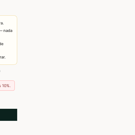
ra.
 — nada
de
ar.
a
s 10%.