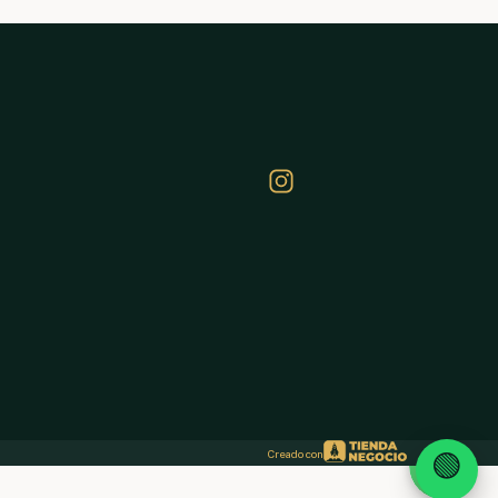
Creado con
🟢