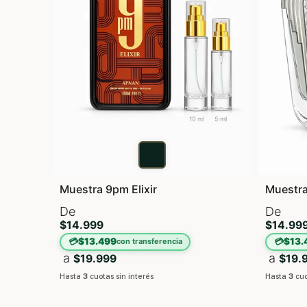
Muestra 9pm Elixir
Muestra
De
De
$14.999
$14.99
💳
$13.499
💳
$13.
con transferencia
a
a
$19.999
$19.
Hasta
3
cuotas sin interés
Hasta
3
cuo