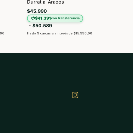
Durrat al Araoos
$45.990
💳
$41.391
con transferencia
-
$50.589
,00
Hasta
3
cuotas sin interés
de
$15.330,00