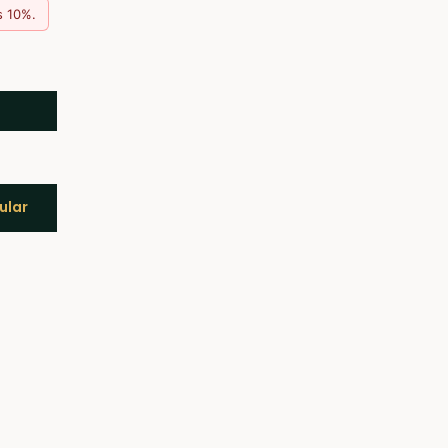
s 10%.
ular