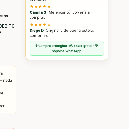
★★★★★
Camila S.
Me encantó, volvería a
jetas
comprar.
★★★★☆
 DÉBITO
Diego D.
Original y de buena estela,
o
conforme.
🔒 Compra protegida · 📦 Envío gratis · 💬
Soporte WhatsApp
ra.
 — nada
de
ar.
a