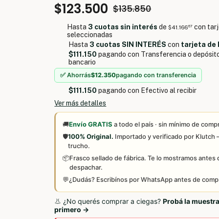
$123.500
$135.850
Hasta
3 cuotas sin interés
de
con tar
$41.166
67
seleccionadas
Hasta
3 cuotas SIN INTERÉS
con
tarjeta de
$111.150
pagando con Transferencia o depósit
bancario
✅ Ahorrás
$12.350
pagando con transferencia
$111.150
pagando con Efectivo al recibir
Ver más detalles
🚚
Envío GRATIS
a todo el país · sin mínimo de comp
🛡️
100% Original.
Importado y verificado por Klutch
trucho.
📦
Frasco sellado de fábrica. Te lo mostramos antes 
despachar.
💬
¿Dudás? Escribínos por WhatsApp antes de compr
👃 ¿No querés comprar a ciegas?
Probá la muestr
primero →