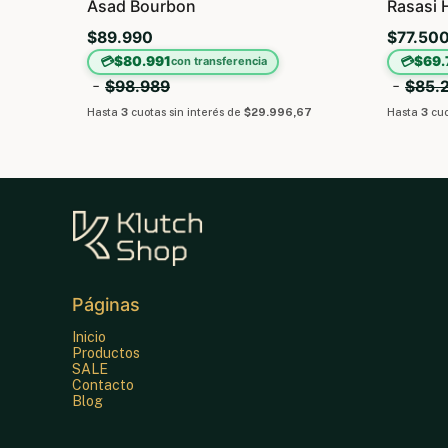
Asad Bourbon
Rasasi 
$89.990
$77.50
💳
$80.991
💳
$69.
con transferencia
-
-
$98.989
$85.
Hasta
3
cuotas sin interés
de
$29.996,67
Hasta
3
cuo
Páginas
Inicio
Productos
SALE
Contacto
Blog