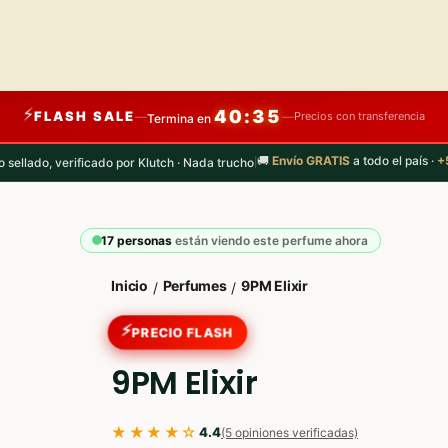
⚡
40:34
FLASH SALE
—
—
Precios con transferencia
Termina en
🚚
Envío GRATIS
a todo el país ·
+
o sellado, verificado por Klutch · Nada trucho
|
17 personas
están viendo este perfume ahora
Inicio
Perfumes
9PM Elixir
/
/
⚡
PRECIO FLASH
9PM Elixir
★★★★☆
4.4
(5 opiniones verificadas)