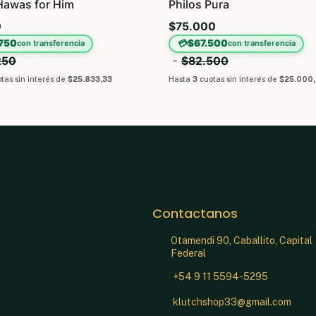
Hawas for Him
Philos Pura
0
$75.000
750
💳
$67.500
con transferencia
con transferencia
-
250
$82.500
tas sin interés
de
$25.833,33
Hasta
3
cuotas sin interés
de
$25.000
Contactanos
Otamendi 90, Caballito, Capital
Federal
+54 9 11 5594-5295
klutchshop33@gmail.com