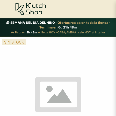
🎁 SEMANA DEL DÍA DEL NIÑO
· Ofertas reales en toda la tienda ·
Termina en
6d 21h 48m
🏍️ Pedí en
8h 48m
→ llega HOY (CABA/AMBA) · sale HOY al interior
SIN STOCK