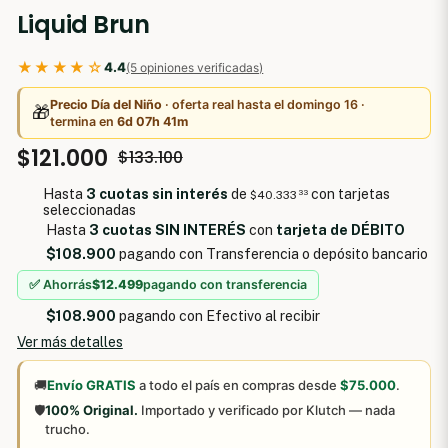
Liquid Brun
★★★★☆
4.4
(5 opiniones verificadas)
Precio Día del Niño
· oferta real hasta el domingo 16 ·
🎁
termina en
6d 07h 41m
$121.000
$133.100
Hasta
3 cuotas sin interés
de
con tarjetas
$40.333
33
seleccionadas
Hasta
3 cuotas SIN INTERÉS
con
tarjeta de DÉBITO
$108.900
pagando con Transferencia o depósito bancario
✅ Ahorrás
$12.499
pagando con transferencia
$108.900
pagando con Efectivo al recibir
Ver más detalles
🚚
Envío GRATIS
a todo el país en compras desde
$75.000
.
🛡️
100% Original.
Importado y verificado por Klutch — nada
trucho.