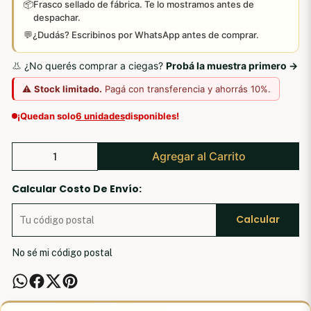
📦
Frasco sellado de fábrica. Te lo mostramos antes de
despachar.
💬
¿Dudás? Escribinos por WhatsApp antes de comprar.
👃 ¿No querés comprar a ciegas?
Probá la muestra primero →
⚠️
Stock limitado.
Pagá con transferencia y ahorrás 10%.
¡Quedan solo
6 unidades
disponibles!
Agregar al Carrito
Calcular Costo De Envío:
Calcular
No sé mi código postal