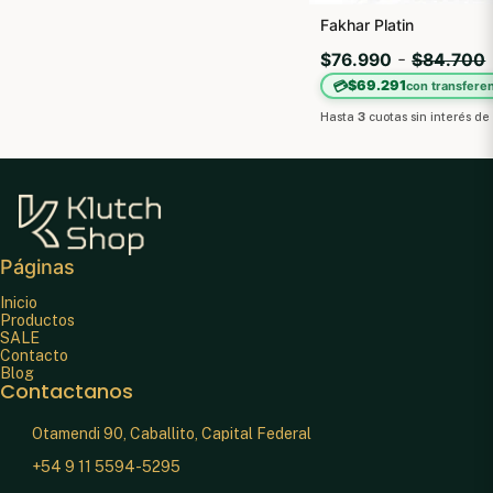
Fakhar Platin
-
$76.990
$84.700
💳
$69.291
con transferen
Hasta
3
cuotas sin interés
d
Páginas
Inicio
Productos
SALE
Contacto
Blog
Contactanos
Otamendi 90, Caballito, Capital Federal
+54 9 11 5594-5295