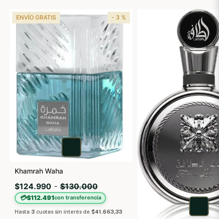
ENVÍO GRATIS
- 3 %
Khamrah Waha
-
$124.990
$130.000
💳
$112.491
con transferencia
Hasta
3
cuotas sin interés
de
$41.663,33