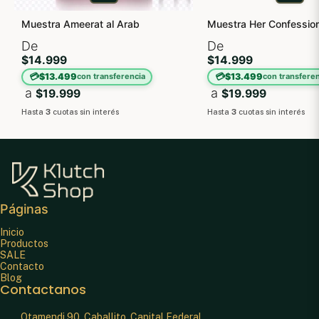
Muestra Ameerat al Arab
Muestra Her Confessio
De
De
$14.999
$14.999
💳
💳
$13.499
$13.499
con transferencia
con transferen
a
a
$19.999
$19.999
Hasta
3
cuotas sin interés
Hasta
3
cuotas sin interés
Páginas
Inicio
Productos
SALE
Contacto
Blog
Contactanos
Otamendi 90, Caballito, Capital Federal