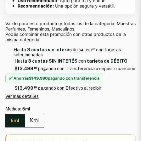
Uso recomendado:
Apto para día y noche.
Recomendación:
Una opción segura y versátil.
Válido para este producto y todos los de la categoría: Muestras
Perfumes, Femeninos, Masculinos.
Podés combinar esta promoción con otros productos de la
misma categoría.
Hasta
3 cuotas sin interés
de
con tarjetas
$4.999
67
seleccionadas
Hasta
3 cuotas SIN INTERÉS
con
tarjeta de DÉBITO
$13.499
10
pagando con Transferencia o depósito bancario
✅ Ahorrás
$149.990
pagando con transferencia
$13.499
10
pagando con Efectivo al recibir
Ver más detalles
Medida:
5ml
5ml
10ml