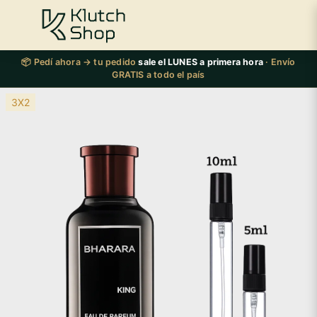
📦 Pedí ahora → tu pedido
sale el LUNES a primera hora
· Envío
GRATIS a todo el país
3X2