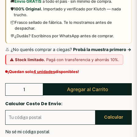
🚚
Envío GRATIS
a todo el país · sin mínimo de compra.
🛡️
100% Original.
Importado y verificado por Klutch — nada
trucho.
📦
Frasco sellado de fábrica. Te lo mostramos antes de
despachar.
💬
¿Dudás? Escribinos por WhatsApp antes de comprar.
👃 ¿No querés comprar a ciegas?
Probá la muestra primero →
⚠️
Stock limitado.
Pagá con transferencia y ahorrás 10%.
¡Quedan solo
4 unidades
disponibles!
Agregar al Carrito
Calcular Costo De Envío:
Calcular
No sé mi código postal