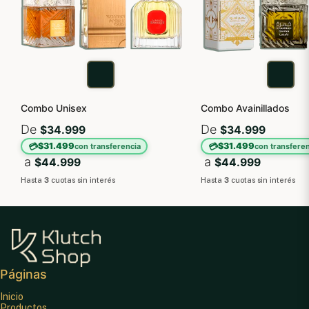
Combo Unisex
Combo Avainillados
De
De
$34.999
$34.999
💳
💳
$31.499
$31.499
con transferencia
con transferen
a
a
$44.999
$44.999
Hasta
3
cuotas sin interés
Hasta
3
cuotas sin interés
Páginas
Inicio
Productos