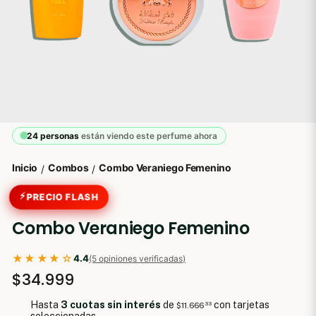
24 personas
están viendo este perfume ahora
Inicio
Combos
Combo Veraniego Femenino
/
/
⚡
PRECIO FLASH
Combo Veraniego Femenino
★★★★☆
4.4
(5 opiniones verificadas)
$34.999
Hasta
3 cuotas sin interés
de
con tarjetas
$11.666
33
seleccionadas