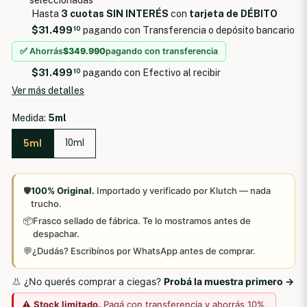
Hasta
3 cuotas SIN INTERÉS
con
tarjeta de DÉBITO
$31.499
10
pagando con Transferencia o depósito bancario
✅ Ahorrás
$349.990
pagando con transferencia
$31.499
10
pagando con Efectivo al recibir
Ver más detalles
Medida:
5ml
5ml
10ml
🛡️
100% Original.
Importado y verificado por Klutch — nada
trucho.
📦
Frasco sellado de fábrica. Te lo mostramos antes de
despachar.
💬
¿Dudás? Escribínos por WhatsApp antes de comprar.
👃 ¿No querés comprar a ciegas?
Probá la muestra primero →
⚠️
Stock limitado.
Pagá con transferencia y ahorrás 10%.