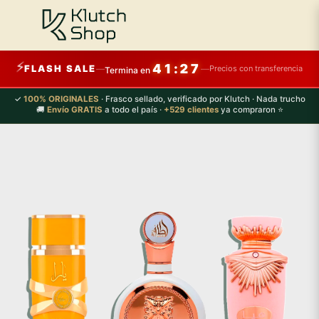
⚡
41:27
FLASH SALE
—
—
Precios con transferencia
Termina en
✓
100% ORIGINALES
· Frasco sellado, verificado por Klutch · Nada trucho
🚚
Envío GRATIS
a todo el país ·
+529 clientes
ya compraron ⭐