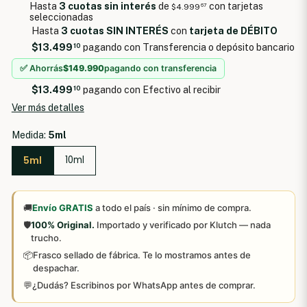
Hasta
3 cuotas sin interés
de
con tarjetas
$4.999
67
seleccionadas
Hasta
3 cuotas SIN INTERÉS
con
tarjeta de DÉBITO
$13.499
10
pagando con Transferencia o depósito bancario
✅ Ahorrás
$149.990
pagando con transferencia
$13.499
10
pagando con Efectivo al recibir
Ver más detalles
Medida:
5ml
5ml
10ml
🚚
Envío GRATIS
a todo el país · sin mínimo de compra.
🛡️
100% Original.
Importado y verificado por Klutch — nada
trucho.
📦
Frasco sellado de fábrica. Te lo mostramos antes de
despachar.
💬
¿Dudás? Escribinos por WhatsApp antes de comprar.