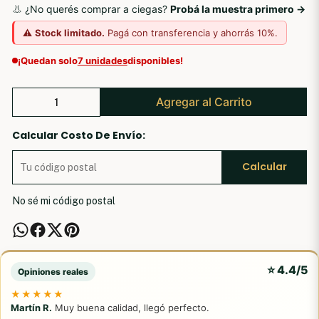
👃 ¿No querés comprar a ciegas?
Probá la muestra primero →
⚠️
Stock limitado.
Pagá con transferencia y ahorrás 10%.
¡Quedan solo
7 unidades
disponibles!
Agregar al Carrito
Calcular Costo De Envío:
Calcular
No sé mi código postal
⭐ 4.4/5
Opiniones reales
★★★★★
Martín R.
Muy buena calidad, llegó perfecto.