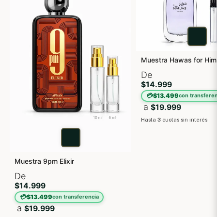
Muestra Hawas for Him
De
$14.999
💳
$13.499
con transferen
a
$19.999
Hasta
3
cuotas sin interés
Muestra 9pm Elixir
De
$14.999
💳
$13.499
con transferencia
a
$19.999