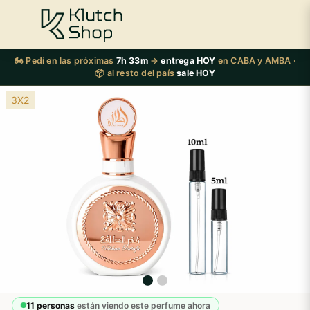
🏍️ Pedí en las próximas
7h 33m
→
entrega HOY
en CABA y AMBA ·
📦 al resto del país
sale HOY
3X2
11 personas
están viendo este perfume ahora