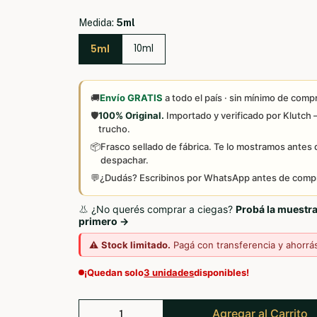
Medida:
5ml
5ml
10ml
🚚
Envío GRATIS
a todo el país · sin mínimo de comp
🛡️
100% Original.
Importado y verificado por Klutch
trucho.
📦
Frasco sellado de fábrica. Te lo mostramos antes 
despachar.
💬
¿Dudás? Escribinos por WhatsApp antes de compr
👃 ¿No querés comprar a ciegas?
Probá la muestr
primero →
⚠️
Stock limitado.
Pagá con transferencia y ahorrá
¡Quedan solo
3 unidades
disponibles!
Agregar al Carrito