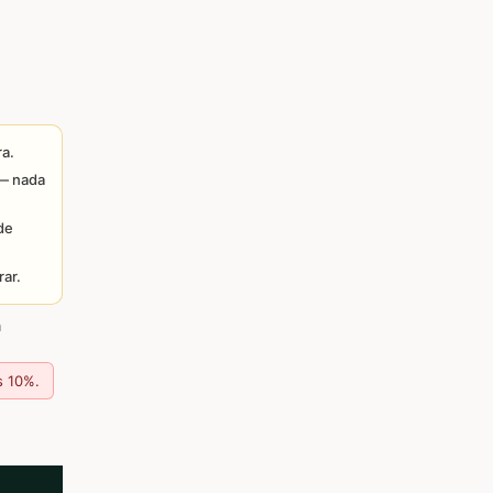
ra.
 — nada
de
ar.
a
s 10%.