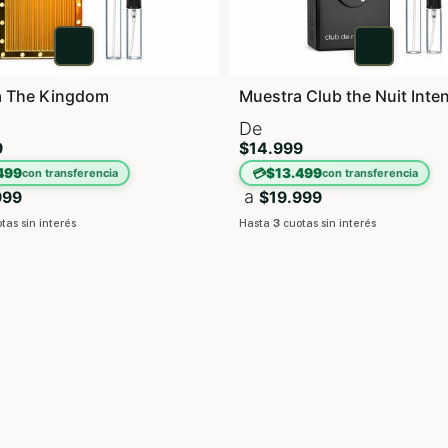
a The Kingdom
Muestra Club the Nuit Int
De
9
$14.999
499
💳
$13.499
con transferencia
con transferencia
a
999
$19.999
tas sin interés
Hasta
3
cuotas sin interés