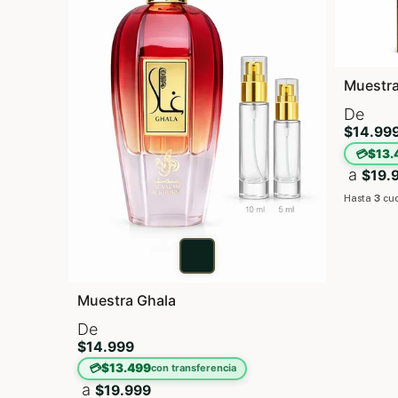
Muestr
De
$14.99
💳
$13.
a
$19.
Hasta
3
cuo
Muestra Ghala
De
$14.999
💳
$13.499
con transferencia
a
$19.999