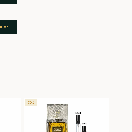
ular
3X2