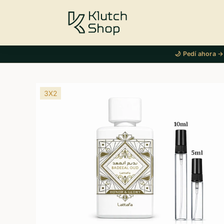
🌙 Pedí ahora →
3X2