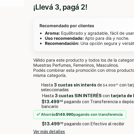
¡Llevá 3, pagá 2!
Recomendado por clientes
Aroma:
Equilibrado y agradable, fácil de usar
Uso recomendado:
Apto para día y noche.
Recomendación:
Una opción segura y versáti
Válido para este producto y todos los de la categor
Muestras Perfumes, Femeninos, Masculinos.
Podés combinar esta promoción con otros producto
misma categoría.
Hasta
3 cuotas sin interés
de
con tar
$4.999
67
seleccionadas
Hasta
3 cuotas SIN INTERÉS
con
tarjeta de
$13.499
10
pagando con Transferencia o depós
bancario
✅ Ahorrás
$149.990
pagando con transferencia
$13.499
10
pagando con Efectivo al recibir
Ver más detalles