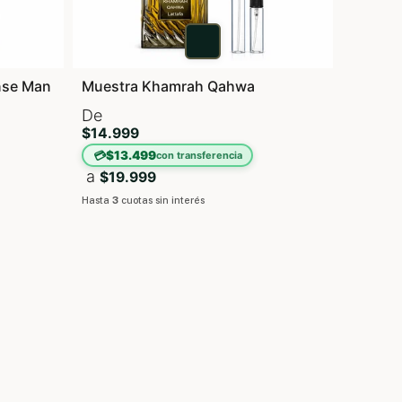
ense Man
Muestra Khamrah Qahwa
De
$14.999
💳
$13.499
con transferencia
a
$19.999
Hasta
3
cuotas sin interés