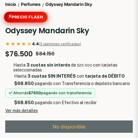
Inicio
Perfumes
Odyssey Mandarin Sky
/
/
⚡
PRECIO FLASH
Odyssey Mandarin Sky
★★★★☆
4.4
(5 opiniones verificadas)
$76.500
$84.150
Hasta
3 cuotas sin interés
de
con tarjetas
$25.500
seleccionadas
Hasta
3 cuotas SIN INTERÉS
con
tarjeta de DÉBITO
$68.850
pagando con Transferencia o depósito bancario
✅ Ahorrás
$7650
pagando con transferencia
$68.850
pagando con Efectivo al recibir
Ver más detalles
No disponible