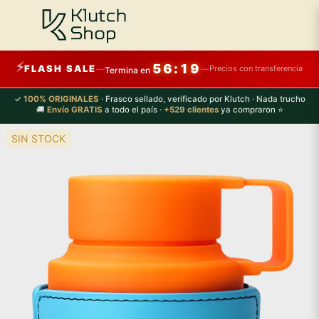
⚡
56:18
FLASH SALE
—
—
Precios con transferencia
Termina en
✓
100% ORIGINALES
· Frasco sellado, verificado por Klutch · Nada trucho
🚚
Envío GRATIS
a todo el país ·
+529 clientes
ya compraron ⭐
SIN STOCK