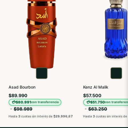
Asad Bourbon
Kenz Al Malik
$89.990
$57.500
💳
💳
$80.991
$51.750
con transferencia
con transferen
-
-
$98.989
$63.250
Hasta
3
cuotas sin interés
de
$29.996,67
Hasta
3
cuotas sin interés
d