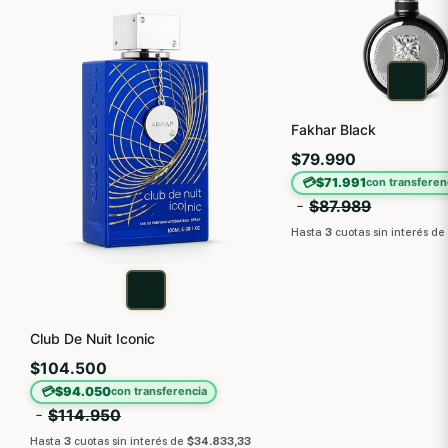
Fakhar Black
$79.990
💳
$71.991
con transferen
-
$87.989
Hasta
3
cuotas sin interés
d
Club De Nuit Iconic
$104.500
💳
$94.050
con transferencia
-
$114.950
Hasta
3
cuotas sin interés
de
$34.833,33