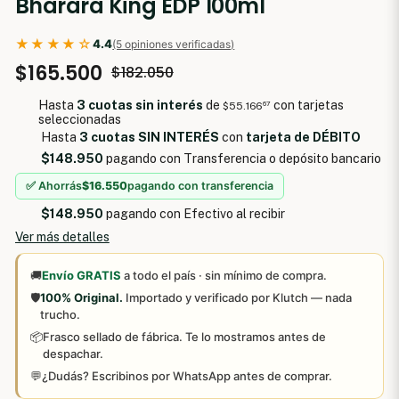
Bharara King EDP 100ml
★★★★☆
4.4
(5 opiniones verificadas)
$165.500
$182.050
Hasta
3 cuotas sin interés
de
con tarjetas
$55.166
67
seleccionadas
Hasta
3 cuotas SIN INTERÉS
con
tarjeta de DÉBITO
$148.950
pagando con Transferencia o depósito bancario
✅ Ahorrás
$16.550
pagando con transferencia
$148.950
pagando con Efectivo al recibir
Ver más detalles
🚚
Envío GRATIS
a todo el país · sin mínimo de compra.
🛡️
100% Original.
Importado y verificado por Klutch — nada
trucho.
📦
Frasco sellado de fábrica. Te lo mostramos antes de
despachar.
💬
¿Dudás? Escribinos por WhatsApp antes de comprar.