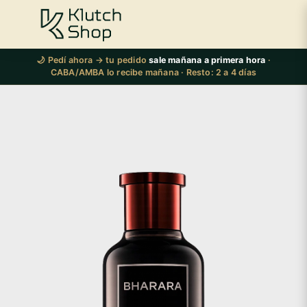
🌙 Pedí ahora → tu pedido
sale mañana a primera hora
·
CABA/AMBA lo recibe mañana · Resto: 2 a 4 días